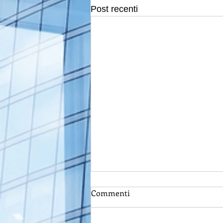
Post recenti
L’emergenza non blocca il
Commenti
pagamento delle rate
condominiali
Effetto Covid anche nei