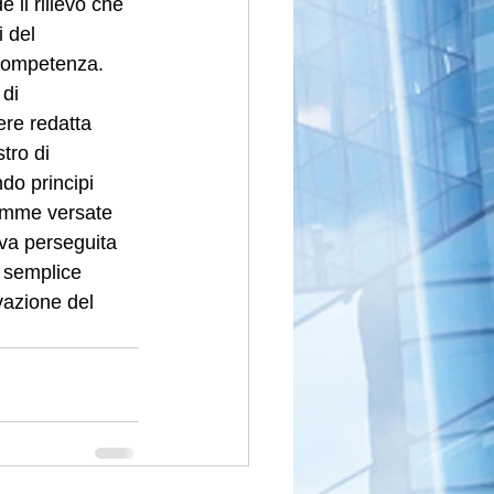
 il rilievo che 
 del 
 competenza. 
 di 
ere redatta 
tro di 
do principi 
somme versate 
 va perseguita 
l semplice 
azione del 