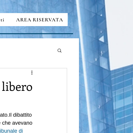
ti
AREA RISERVATA
 libero
.Il dibattito 
ne che avevano 
ribunale di 