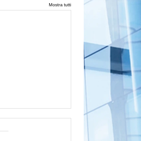
Mostra tutti
rmine dei 180 giorni non è
uto!
blee per il rendiconto