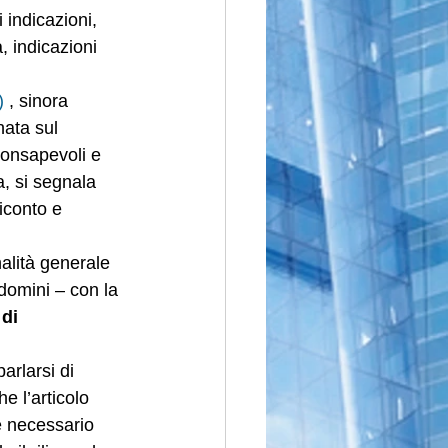
i indicazioni, 
, indicazioni 
)
 , sinora 
nata sul 
consapevoli e 
a, si segnala 
iconto e 
alità generale 
domini – con la 
 di 
rlarsi di 
e l’articolo 
e necessario 