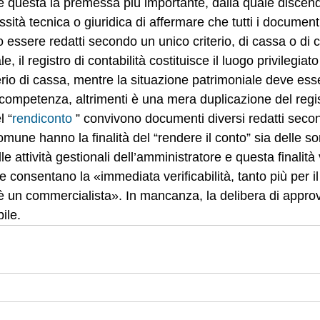
è questa la premessa più importante, dalla quale discende
sità tecnica o giuridica di affermare che tutti i documenti
 essere redatti secondo un unico criterio, di cassa o di
le, il registro di contabilità costituisce il luogo privilegiato
erio di cassa, mentre la situazione patrimoniale deve ess
i competenza, altrimenti è una mera duplicazione del regis
l “
rendiconto
 ” convivono documenti diversi redatti secon
 comune hanno la finalità del “rendere il conto” sia delle 
le attività gestionali dell’amministratore e questa finalità
consentano la «immediata verificabilità, tanto più per i
un commercialista». In mancanza, la delibera di approv
ile.