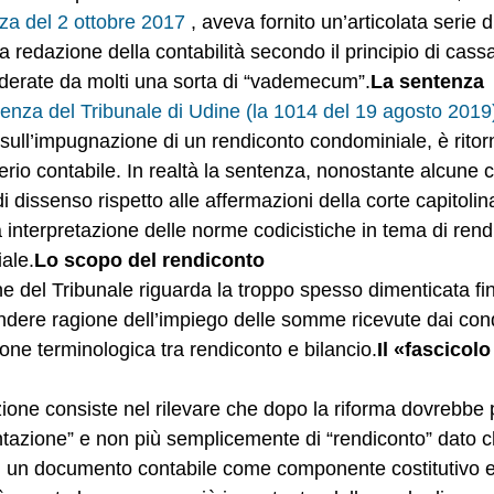
za del 2 ottobre 2017
 , aveva fornito un’articolata serie d
a redazione della contabilità secondo il principio di cassa
derate da molti una sorta di “vademecum”.
La sentenza
enza del Tribunale di Udine (la 1014 del 19 agosto 2019
 sull’impugnazione di un rendiconto condominiale, è ritor
erio contabile. In realtà la sentenza, nonostante alcune 
i dissenso rispetto alle affermazioni della corte capitolin
a interpretazione delle norme codicistiche in tema di rend
ale.
Lo scopo del rendiconto
e del Tribunale riguarda la troppo spesso dimenticata fin
rendere ragione dell’impiego delle somme ricevute dai con
ne terminologica tra rendiconto e bilancio.
Il «fascicolo
one consiste nel rilevare che dopo la riforma dovrebbe pa
ntazione” e non più semplicemente di “rendiconto” dato ch
di un documento contabile come componente costitutivo 