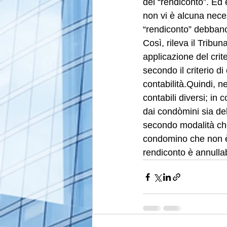
del “rendiconto”. Ed 
non vi è alcuna neces
“rendiconto” debbano
Così, rileva il Tribuna
applicazione del crit
secondo il criterio d
contabilità.Quindi, ne
contabili diversi; in
dai condòmini sia del
secondo modalità che 
condomino che non è 
rendiconto è annullab