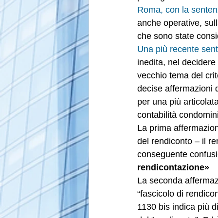
Roma, con la senten
anche operative, sull
che sono state consi
Una più recente sent
inedita, nel decidere
vecchio tema del crit
decise affermazioni d
per una più articolat
contabilità condomini
La prima affermazion
del rendiconto – il 
conseguente confusio
rendicontazione»
La seconda affermazi
“fascicolo di rendico
1130 bis indica più 