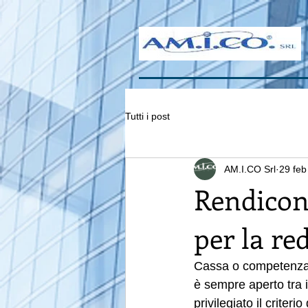
Tutti i post
AM.I.CO Srl
29 feb
Rendicont
per la re
Cassa o competenza n
è sempre aperto tra 
privilegiato il criter